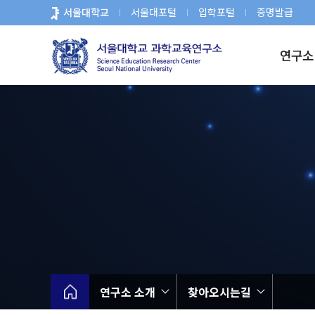
바
서울대학교
서울대포털
입학포털
증명발급
로
가
연구소
기
메
뉴
연구소 소개
찾아오시는길